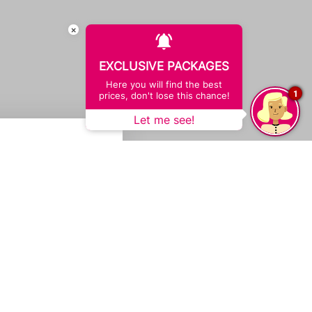
×
EXCLUSIVE PACKAGES
Here you will find the best
1
prices, don't lose this chance!
Let me see!